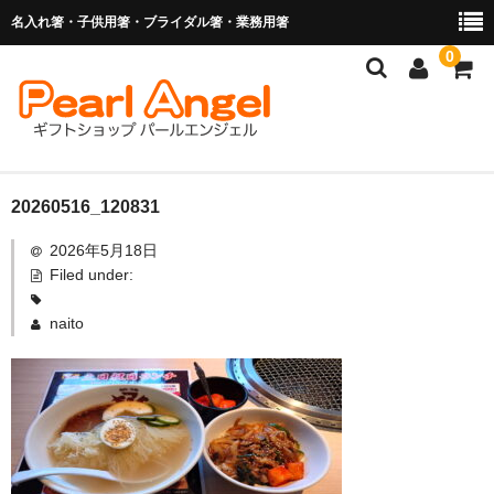
名入れ箸・子供用箸・ブライダル箸・業務用箸
0
商品を探す
20260516_120831
2026年5月18日
お子様の入卒園に
Filed under:
名入れ箸
naito
ブライダル関連商品
業務用箸（食洗機対応）
マイ箸・箸袋
ご利用ガイド