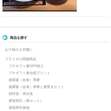
よくあるご質問
お問い合せ
ブログ
商品を探す
お子様の入卒園に
ブライダル関連商品
プチギフト箸OPP袋入
プチギフト箸台紙プリント
披露宴（会食）用箸
披露宴（会食）用箸と箸置きセット
招待状・席次表
箸袋席札（箸セット）
箸袋席札無地