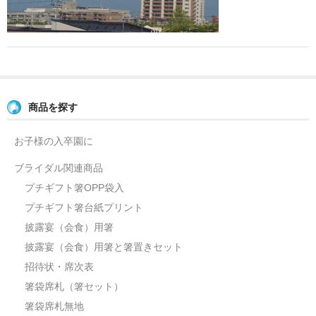
よくあるご質問
お問い合せ
ブログ
商品を探す
お子様の入卒園に
ブライダル関連商品
プチギフト箸OPP袋入
プチギフト箸台紙プリント
披露宴（会食）用箸
披露宴（会食）用箸と箸置きセット
招待状・席次表
箸袋席札（箸セット）
箸袋席札無地