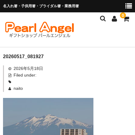
名入れ箸・子供用箸・ブライダル箸・業務用箸
0
商品を探す
20260517_081927
2026年5月18日
お子様の入卒園に
Filed under:
名入れ箸
naito
ブライダル関連商品
業務用箸（食洗機対応）
マイ箸・箸袋
ご利用ガイド