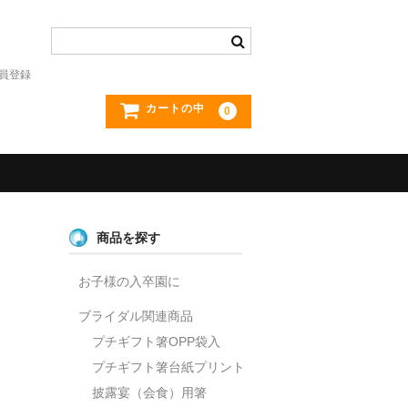
員登録
カートの中
0
商品を探す
お子様の入卒園に
ブライダル関連商品
プチギフト箸OPP袋入
プチギフト箸台紙プリント
披露宴（会食）用箸