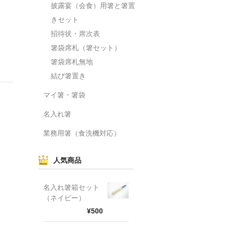
披露宴（会食）用箸と箸置
きセット
招待状・席次表
箸袋席札（箸セット）
箸袋席札無地
結び箸置き
マイ箸・箸袋
名入れ箸
業務用箸（食洗機対応）
人気商品
名入れ箸箱セット
（ネイビー）
¥500