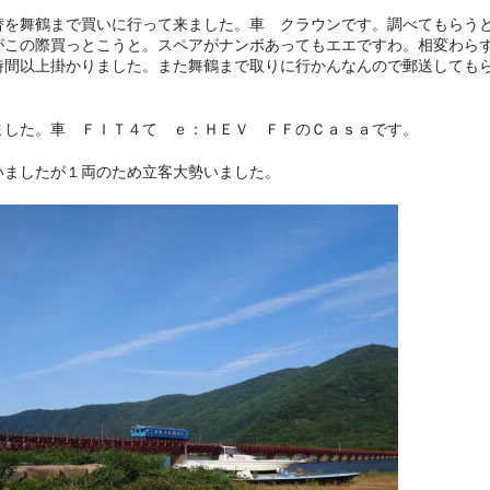
替を舞鶴まで買いに行って来ました。車 クラウンです。調べてもらう
がこの際買っとこうと。スペアがナンボあってもエエですわ。相変わら
時間以上掛かりました。また舞鶴まで取りに行かんなんので郵送しても
ました。車 ＦＩＴ４て ｅ：ＨＥＶ ＦＦのＣａｓａです。
いましたが１両のため立客大勢いました。