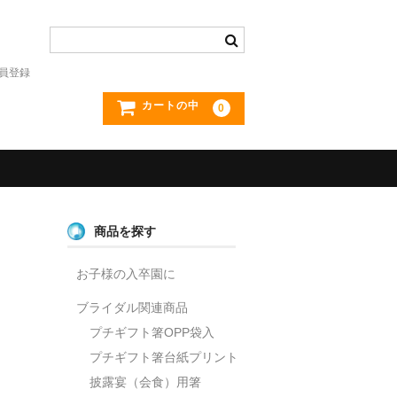
員登録
カートの中
0
商品を探す
お子様の入卒園に
ブライダル関連商品
プチギフト箸OPP袋入
プチギフト箸台紙プリント
披露宴（会食）用箸