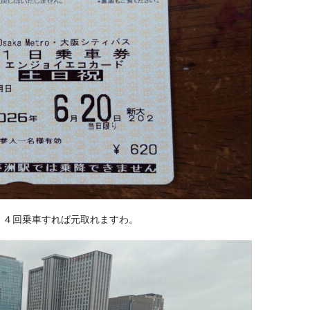
。４回乗車すれば元取れますわ。