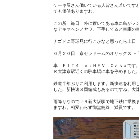
ケーキ屋さん働いている人皆さん若いです
ても価値ありますわ。
この所 毎日 外に置いてある車に鳥がフ
なアキマヘンノヤワ。下手してると車庫の
ナゴドに野球見に行こかなと思ったら土日
６月２０日 京セラドームのオリックス －
車 ＦＩＴ４ ｅ：ＨＥＶ Ｃａｓａです
Ｒ大津京駅近くの駐車場に車を停めました
鉄道半年ぶりに利用します。新快速を利用
した。新快速８両編成もあるのですね。大
雨降りなのでＪＲ新大阪駅で地下鉄に乗換
ますわ。相変わらず御堂筋線 満員です。