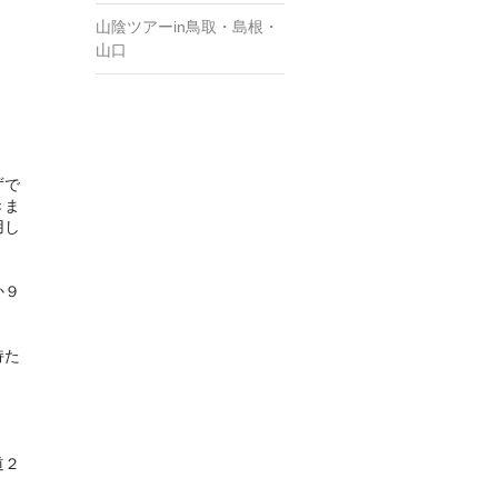
山陰ツアーin鳥取・島根・
山口
ずで
きま
用し
か９
持た
道２