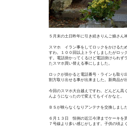
５月末の土日昨年に引き続きりんご娘さん
スマホ イラン事をしてロックをかけるた
すわ。１００回以上トライしましたがロッ
す。電話掛かってくるけど電話掛けられず
たスマホ買い替える事にしました。
ロックが掛かると電話番号・ラインも取り
割方取り出せる事が出来ました。新商品が
今回のスマホ大台越えですわ。どんどん高
んようになったので変えてもイイかなと。
ＢＳが映らなくなりアンテナを交換しまし
６月１３日 恒例の近江今津までケーキを
７号線より多い感じがします。子供の頃よ