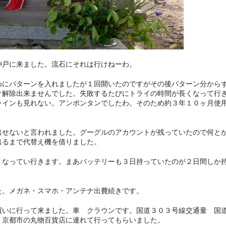
神戸に来ました。流石にそれは行けねーわ。
めにパターンを入れましたが１回開いたのですがその後パターン分から
ク解除出来ませんでした。失敗するたびにトライの時間が長くなって行
ラインも見れない。アンポンタンでしたわ。そのため約３年１０ヶ月使
出せないと言われました。グーグルのアカウントが残っていたので何と
出るまで代替え機を借りました。
くなってい行きます。まあバッテリーも３日持っていたのが２日間しか
た。メガネ・スマホ・アンテナ出費続きです。
買いに行って来ました。車 クラウンです。国道３０３号線交通量 国
く京都市の丸物百貨店に連れて行ってもらいました。