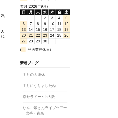
翌月(2026年9月)
日
月
火
水
木
金
土
。私
1
2
3
4
5
6
7
8
9
10
11
12
13
14
15
16
17
18
19
さん
20
21
22
23
24
25
26
くに
27
28
29
30
(
発送業務休日)
新着ブログ
７月の３連休
７月になりましたね
京セラドームin大阪
りんご娘さんライブツアー
in岩手・青森