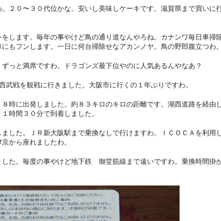
わ。２０〜３０代位かな。安いし美味しケーキです。滋賀県まで買いに
ンをします。毎年の事やけど鳥の通り道なんやろね。カナンワ毎日車掃
車にもフンします。一日に何台掃除せなアカンノヤ。鳥の野郎腹立つわ
 ずっと満席ですわ。ドラゴンズ最下位やのに人気あるんやなあ？
 西武戦を観戦に行きました。大阪市に行くの１年ぶりですわ。
。８時に出発しました。約８３キロのキロの距離です。湖西道路を経由
。１時間３０分で到着しました。
しました。ＪＲ新大阪駅まで乗換なしで行けますわ。ＩＣＯＣＡを利用
津京から座れましたわ。
ました。毎度の事やけど地下鉄 御堂筋線まで遠いですわ。乗換時間掛