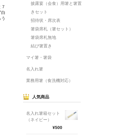
披露宴（会食）用箸と箸置
と７
きセット
ず白
らう
招待状・席次表
箸袋席札（箸セット）
箸袋席札無地
結び箸置き
マイ箸・箸袋
名入れ箸
業務用箸（食洗機対応）
人気商品
名入れ箸箱セット
（ネイビー）
¥500