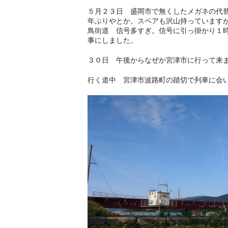
５月２３日 盛岡市で無くしたメガネの代
年ぶりやとか。スペアも沢山持っています
鳥街道 信号多すぎ。信号に引っ掛かり１
事にしました。
３０日 午後からなぜか宮津市に行って来
行く道中 宮津市波路町の踏切で列車に会