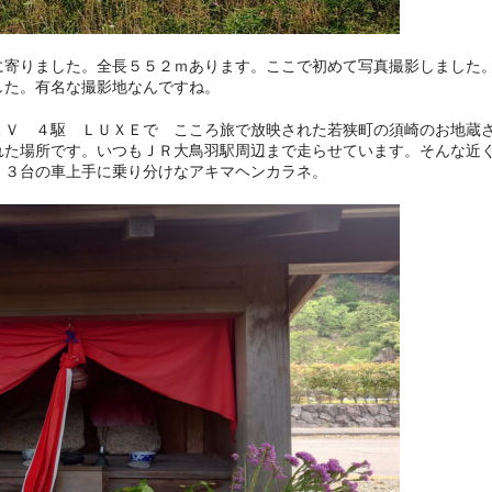
に寄りました。全長５５２ｍあります。ここで初めて写真撮影しました
した。有名な撮影地なんですね。
ＥＶ ４駆 ＬＵＸＥで こころ旅で放映された若狭町の須崎のお地蔵
れた場所です。いつもＪＲ大鳥羽駅周辺まで走らせています。そんな近
。３台の車上手に乗り分けなアキマヘンカラネ。