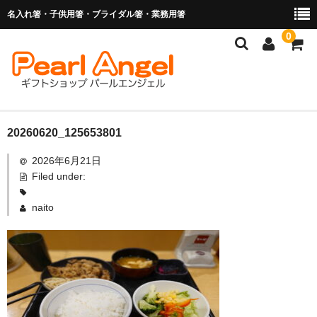
名入れ箸・子供用箸・ブライダル箸・業務用箸
0
商品を探す
20260620_125653801
2026年6月21日
お子様の入卒園に
Filed under:
名入れ箸
naito
ブライダル関連商品
業務用箸（食洗機対応）
マイ箸・箸袋
ご利用ガイド