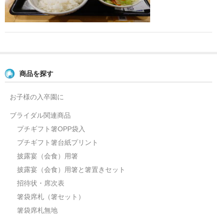
よくあるご質問
お問い合せ
ブログ
商品を探す
お子様の入卒園に
ブライダル関連商品
プチギフト箸OPP袋入
プチギフト箸台紙プリント
披露宴（会食）用箸
披露宴（会食）用箸と箸置きセット
招待状・席次表
箸袋席札（箸セット）
箸袋席札無地