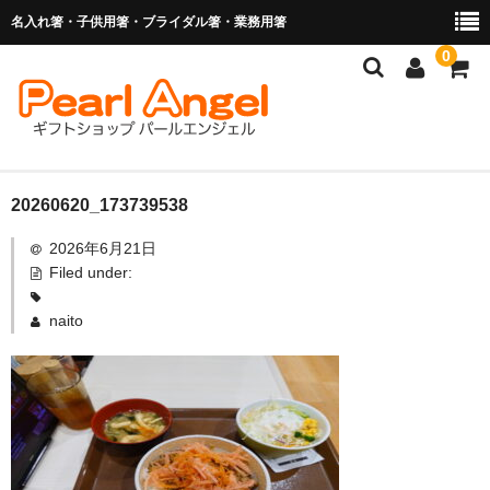
名入れ箸・子供用箸・ブライダル箸・業務用箸
0
商品を探す
20260620_173739538
2026年6月21日
お子様の入卒園に
Filed under:
名入れ箸
naito
ブライダル関連商品
業務用箸（食洗機対応）
マイ箸・箸袋
ご利用ガイド