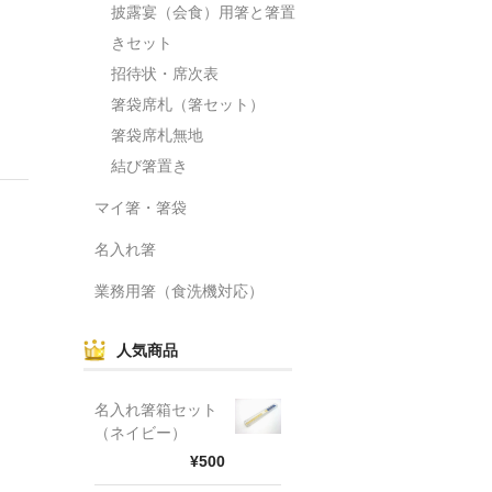
披露宴（会食）用箸と箸置
きセット
招待状・席次表
箸袋席札（箸セット）
箸袋席札無地
結び箸置き
マイ箸・箸袋
名入れ箸
業務用箸（食洗機対応）
人気商品
名入れ箸箱セット
（ネイビー）
¥500