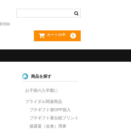
員登録
カートの中
0
商品を探す
お子様の入卒園に
ブライダル関連商品
プチギフト箸OPP袋入
プチギフト箸台紙プリント
披露宴（会食）用箸