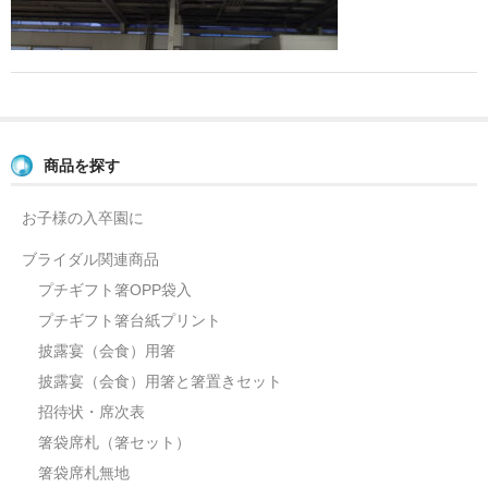
よくあるご質問
お問い合せ
ブログ
商品を探す
お子様の入卒園に
ブライダル関連商品
プチギフト箸OPP袋入
プチギフト箸台紙プリント
披露宴（会食）用箸
披露宴（会食）用箸と箸置きセット
招待状・席次表
箸袋席札（箸セット）
箸袋席札無地