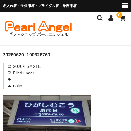
名入れ箸・子供用箸・ブライダル箸・業務用箸
0
商品を探す
20260620_190326763
2026年6月21日
お子様の入卒園に
Filed under:
名入れ箸
naito
ブライダル関連商品
業務用箸（食洗機対応）
マイ箸・箸袋
ご利用ガイド