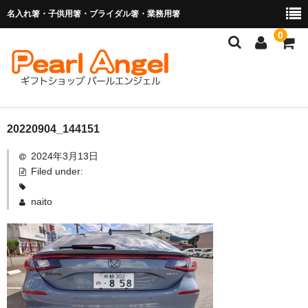
名入れ箸・子供用箸・ブライダル箸・業務用箸
0
商品を探す
20220904_144151
2024年3月13日
お子様の入卒園に
Filed under:
名入れ箸
naito
ブライダル関連商品
業務用箸（食洗機対応）
マイ箸・箸袋
ご利用ガイド