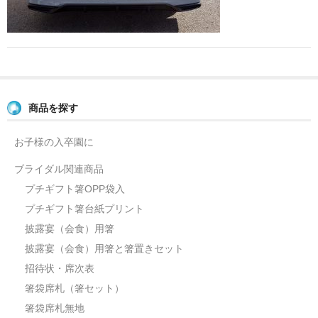
よくあるご質問
お問い合せ
ブログ
商品を探す
お子様の入卒園に
ブライダル関連商品
プチギフト箸OPP袋入
プチギフト箸台紙プリント
披露宴（会食）用箸
披露宴（会食）用箸と箸置きセット
招待状・席次表
箸袋席札（箸セット）
箸袋席札無地