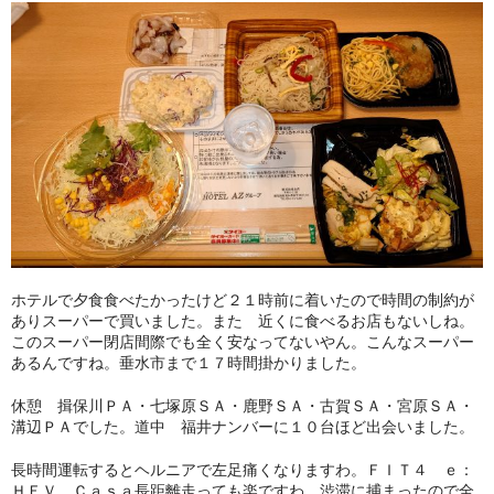
ホテルで夕食食べたかったけど２１時前に着いたので時間の制約が
ありスーパーで買いました。また 近くに食べるお店もないしね。
このスーパー閉店間際でも全く安なってないやん。こんなスーパー
あるんですね。垂水市まで１７時間掛かりました。
休憩 揖保川ＰＡ・七塚原ＳＡ・鹿野ＳＡ・古賀ＳＡ・宮原ＳＡ・
溝辺ＰＡでした。道中 福井ナンバーに１０台ほど出会いました。
長時間運転するとヘルニアで左足痛くなりますわ。ＦＩＴ４ ｅ：
ＨＥＶ Ｃａｓａ長距離走っても楽ですわ。渋滞に捕まったので全