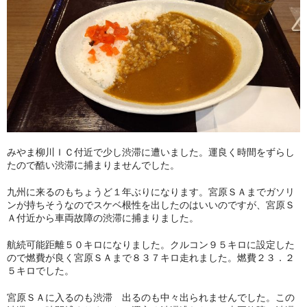
みやま柳川ＩＣ付近で少し渋滞に遭いました。運良く時間をずらし
たので酷い渋滞に捕まりませんでした。
九州に来るのもちょうど１年ぶりになります。宮原ＳＡまでガソリ
ンが持ちそうなのでスケベ根性を出したのはいいのですが、宮原Ｓ
Ａ付近から車両故障の渋滞に捕まりました。
航続可能距離５０キロになりました。クルコン９５キロに設定した
ので燃費が良く宮原ＳＡまで８３７キロ走れました。燃費２３．２
５キロでした。
宮原ＳＡに入るのも渋滞 出るのも中々出られませんでした。この