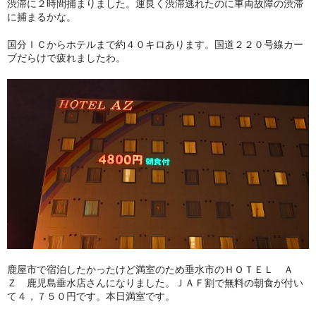
渋滞に２時間捕まりました。運良く渋滞逃れたのに車両故障の渋滞
に捕まるかな。
国分ＩＣからホテルまで約４０キロあります。国道２２０号線カー
ブだらけで疲れましたわ。
鹿屋市で宿泊したかったけど満室のため垂水市のＨＯＴＥＬ Ａ
Ｚ 鹿児島垂水店さんになりました。ＪＡＦ割で無料の朝食が付い
て４，７５０円です。本日満室です。