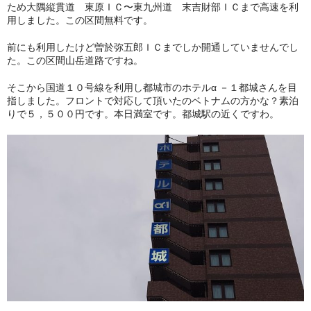
ため大隅縦貫道 東原ＩＣ〜東九州道 末吉財部ＩＣまで高速を利
用しました。この区間無料です。
前にも利用したけど曽於弥五郎ＩＣまでしか開通していませんでし
た。この区間山岳道路ですね。
そこから国道１０号線を利用し都城市のホテルα －１都城さんを目
指しました。フロントで対応して頂いたのベトナムの方かな？素泊
りで５，５００円です。本日満室です。都城駅の近くですわ。