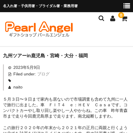
名入れ箸・子供用箸・ブライダル箸・業務用箸
0
商品を探す
九州ツアーin鹿児島・宮崎・大分・福岡
2023年5月9日
お子様の入卒園に
Filed under:
ブログ
名入れ箸
naito
ブライダル関連商品
５月３日〜９日まで家内も居ないので市場調査も含めて九州に一人
で旅行に出ました。車 ＦＩＴ４ ｅ：ＨＥＶ Ｃａｓａです。コ
業務用箸（食洗機対応）
ンパクトカーやし取り回し楽やし一人やからね。この車 昨年青森
市まで走り今回鹿児島県まで走ります。南北縦断しますわ。
マイ箸・箸袋
この旅行２０２０年の年末から２０２１年の正月に両親と行くよう
ご利用ガイド