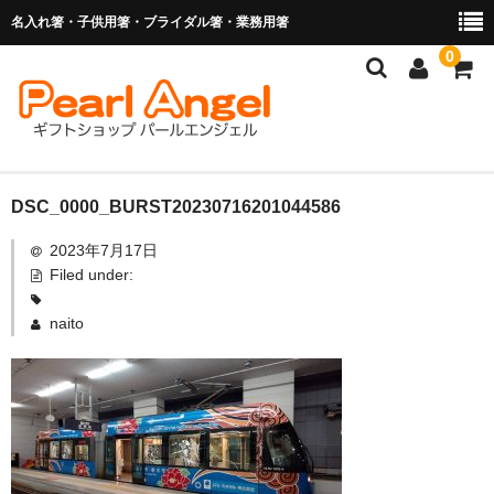
名入れ箸・子供用箸・ブライダル箸・業務用箸
0
商品を探す
DSC_0000_BURST20230716201044586
2023年7月17日
お子様の入卒園に
Filed under:
名入れ箸
naito
ブライダル関連商品
業務用箸（食洗機対応）
マイ箸・箸袋
ご利用ガイド