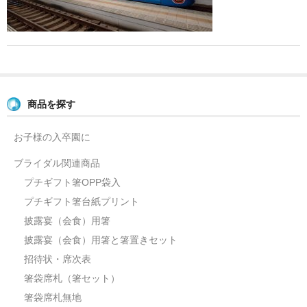
よくあるご質問
お問い合せ
ブログ
商品を探す
お子様の入卒園に
ブライダル関連商品
プチギフト箸OPP袋入
プチギフト箸台紙プリント
披露宴（会食）用箸
披露宴（会食）用箸と箸置きセット
招待状・席次表
箸袋席札（箸セット）
箸袋席札無地