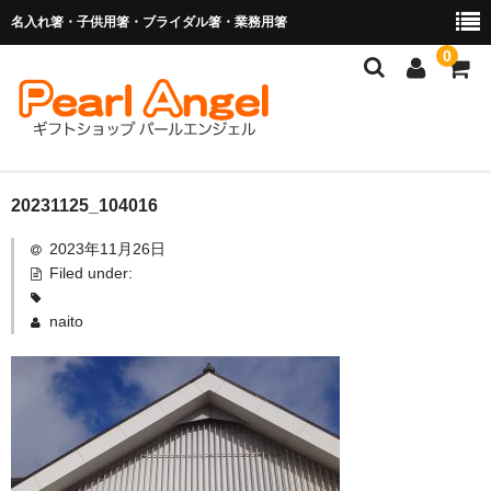
名入れ箸・子供用箸・ブライダル箸・業務用箸
0
商品を探す
20231125_104016
2023年11月26日
お子様の入卒園に
Filed under:
名入れ箸
naito
ブライダル関連商品
業務用箸（食洗機対応）
マイ箸・箸袋
ご利用ガイド