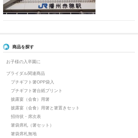
よくあるご質問
お問い合せ
ブログ
商品を探す
お子様の入卒園に
ブライダル関連商品
プチギフト箸OPP袋入
プチギフト箸台紙プリント
披露宴（会食）用箸
披露宴（会食）用箸と箸置きセット
招待状・席次表
箸袋席札（箸セット）
箸袋席札無地