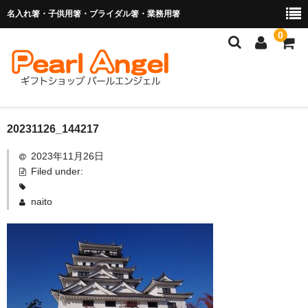
名入れ箸・子供用箸・ブライダル箸・業務用箸
0
商品を探す
20231126_144217
2023年11月26日
お子様の入卒園に
Filed under:
名入れ箸
naito
ブライダル関連商品
業務用箸（食洗機対応）
マイ箸・箸袋
ご利用ガイド