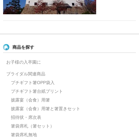
よくあるご質問
お問い合せ
ブログ
商品を探す
お子様の入卒園に
ブライダル関連商品
プチギフト箸OPP袋入
プチギフト箸台紙プリント
披露宴（会食）用箸
披露宴（会食）用箸と箸置きセット
招待状・席次表
箸袋席札（箸セット）
箸袋席札無地