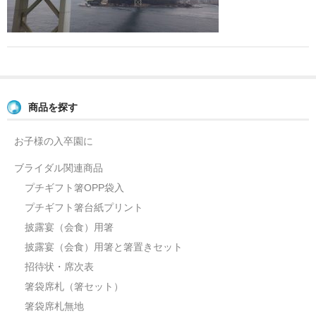
よくあるご質問
お問い合せ
ブログ
商品を探す
お子様の入卒園に
ブライダル関連商品
プチギフト箸OPP袋入
プチギフト箸台紙プリント
披露宴（会食）用箸
披露宴（会食）用箸と箸置きセット
招待状・席次表
箸袋席札（箸セット）
箸袋席札無地