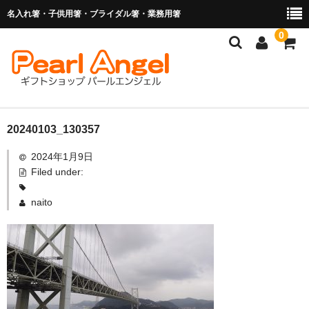
名入れ箸・子供用箸・ブライダル箸・業務用箸
0
商品を探す
20240103_130357
2024年1月9日
お子様の入卒園に
Filed under:
名入れ箸
naito
ブライダル関連商品
業務用箸（食洗機対応）
マイ箸・箸袋
ご利用ガイド