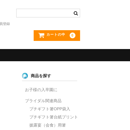
員登録
カートの中
0
商品を探す
お子様の入卒園に
ブライダル関連商品
プチギフト箸OPP袋入
プチギフト箸台紙プリント
披露宴（会食）用箸