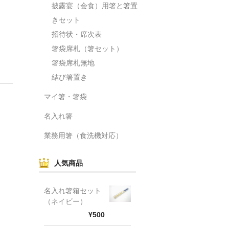
披露宴（会食）用箸と箸置
きセット
招待状・席次表
箸袋席札（箸セット）
箸袋席札無地
結び箸置き
マイ箸・箸袋
名入れ箸
業務用箸（食洗機対応）
人気商品
名入れ箸箱セット
（ネイビー）
¥500