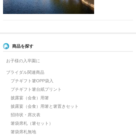
よくあるご質問
お問い合せ
ブログ
商品を探す
お子様の入卒園に
ブライダル関連商品
プチギフト箸OPP袋入
プチギフト箸台紙プリント
披露宴（会食）用箸
披露宴（会食）用箸と箸置きセット
招待状・席次表
箸袋席札（箸セット）
箸袋席札無地