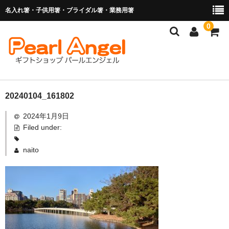
名入れ箸・子供用箸・ブライダル箸・業務用箸
0
商品を探す
20240104_161802
2024年1月9日
お子様の入卒園に
Filed under:
名入れ箸
naito
ブライダル関連商品
業務用箸（食洗機対応）
マイ箸・箸袋
ご利用ガイド