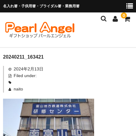
名入れ箸・子供用箸・ブライダル箸・業務用箸
0
商品を探す
20240211_163421
2024年2月13日
お子様の入卒園に
Filed under:
名入れ箸
naito
ブライダル関連商品
業務用箸（食洗機対応）
マイ箸・箸袋
ご利用ガイド