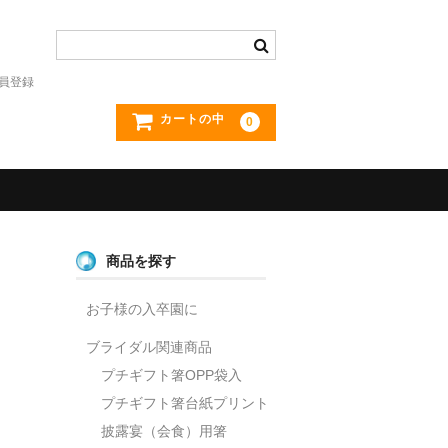
員登録
カートの中
0
商品を探す
お子様の入卒園に
ブライダル関連商品
プチギフト箸OPP袋入
プチギフト箸台紙プリント
披露宴（会食）用箸