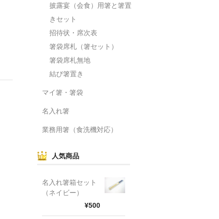
披露宴（会食）用箸と箸置
きセット
招待状・席次表
箸袋席札（箸セット）
箸袋席札無地
結び箸置き
マイ箸・箸袋
名入れ箸
業務用箸（食洗機対応）
人気商品
名入れ箸箱セット
（ネイビー）
¥500