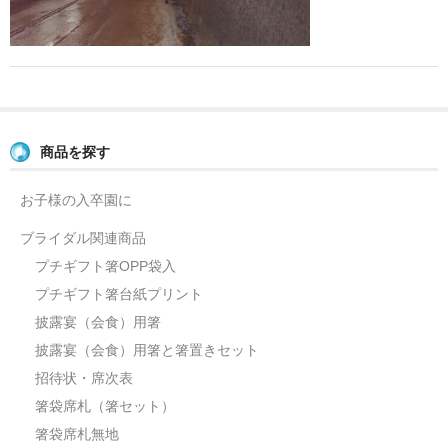
よくあるご質問
お問い合せ
ブログ
商品を探す
お子様の入卒園に
ブライダル関連商品
プチギフト箸OPP袋入
プチギフト箸台紙プリント
披露宴（会食）用箸
披露宴（会食）用箸と箸置きセット
招待状・席次表
箸袋席札（箸セット）
箸袋席札無地