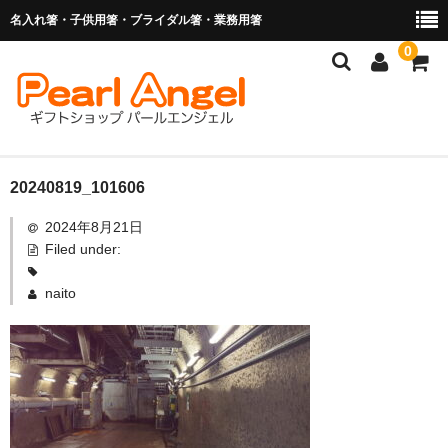
名入れ箸・子供用箸・ブライダル箸・業務用箸
0
商品を探す
20240819_101606
2024年8月21日
お子様の入卒園に
Filed under:
名入れ箸
naito
ブライダル関連商品
業務用箸（食洗機対応）
マイ箸・箸袋
ご利用ガイド