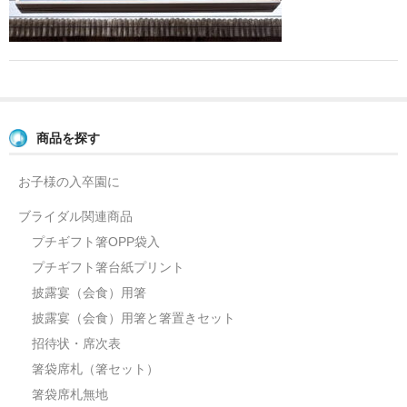
よくあるご質問
お問い合せ
ブログ
商品を探す
お子様の入卒園に
ブライダル関連商品
プチギフト箸OPP袋入
プチギフト箸台紙プリント
披露宴（会食）用箸
披露宴（会食）用箸と箸置きセット
招待状・席次表
箸袋席札（箸セット）
箸袋席札無地