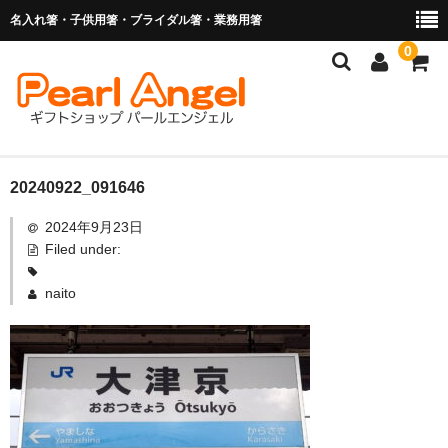
名入れ箸・子供用箸・ブライダル箸・業務用箸
0
商品を探す
20240922_091646
2024年9月23日
お子様の入卒園に
Filed under:
名入れ箸
naito
ブライダル関連商品
業務用箸（食洗機対応）
マイ箸・箸袋
ご利用ガイド