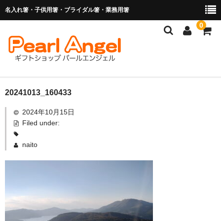
名入れ箸・子供用箸・ブライダル箸・業務用箸
0
商品を探す
20241013_160433
2024年10月15日
お子様の入卒園に
Filed under:
名入れ箸
naito
ブライダル関連商品
業務用箸（食洗機対応）
マイ箸・箸袋
ご利用ガイド