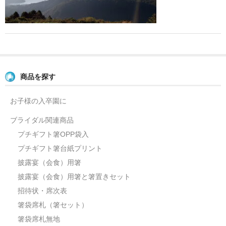
よくあるご質問
お問い合せ
ブログ
商品を探す
お子様の入卒園に
ブライダル関連商品
プチギフト箸OPP袋入
プチギフト箸台紙プリント
披露宴（会食）用箸
披露宴（会食）用箸と箸置きセット
招待状・席次表
箸袋席札（箸セット）
箸袋席札無地