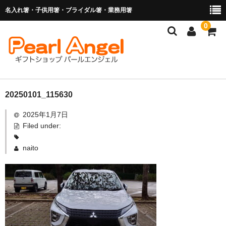
名入れ箸・子供用箸・ブライダル箸・業務用箸
0
商品を探す
20250101_115630
2025年1月7日
お子様の入卒園に
Filed under:
名入れ箸
naito
ブライダル関連商品
業務用箸（食洗機対応）
マイ箸・箸袋
ご利用ガイド