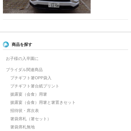
よくあるご質問
お問い合せ
ブログ
商品を探す
お子様の入卒園に
ブライダル関連商品
プチギフト箸OPP袋入
プチギフト箸台紙プリント
披露宴（会食）用箸
披露宴（会食）用箸と箸置きセット
招待状・席次表
箸袋席札（箸セット）
箸袋席札無地