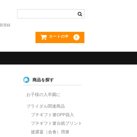
員登録
カートの中
0
商品を探す
お子様の入卒園に
ブライダル関連商品
プチギフト箸OPP袋入
プチギフト箸台紙プリント
披露宴（会食）用箸