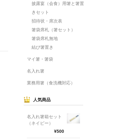
披露宴（会食）用箸と箸置
きセット
招待状・席次表
箸袋席札（箸セット）
箸袋席札無地
結び箸置き
マイ箸・箸袋
名入れ箸
業務用箸（食洗機対応）
人気商品
名入れ箸箱セット
（ネイビー）
¥500