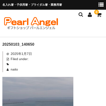
名入れ箸・子供用箸・ブライダル箸・業務用箸
0
商品を探す
20250103_140650
2025年1月7日
お子様の入卒園に
Filed under:
名入れ箸
naito
ブライダル関連商品
業務用箸（食洗機対応）
マイ箸・箸袋
ご利用ガイド