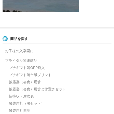
よくあるご質問
お問い合せ
ブログ
商品を探す
お子様の入卒園に
ブライダル関連商品
プチギフト箸OPP袋入
プチギフト箸台紙プリント
披露宴（会食）用箸
披露宴（会食）用箸と箸置きセット
招待状・席次表
箸袋席札（箸セット）
箸袋席札無地