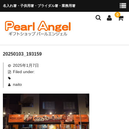
名入れ箸・子供用箸・ブライダル箸・業務用箸
0
商品を探す
20250103_193159
2025年1月7日
お子様の入卒園に
Filed under:
名入れ箸
naito
ブライダル関連商品
業務用箸（食洗機対応）
マイ箸・箸袋
ご利用ガイド