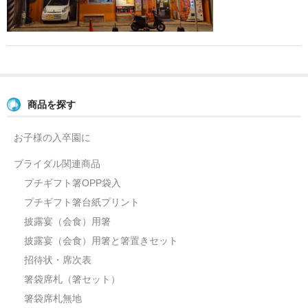
よくあるご質問
お問い合せ
ブログ
商品を探す
お子様の入卒園に
ブライダル関連商品
プチギフト箸OPP袋入
プチギフト箸台紙プリント
披露宴（会食）用箸
披露宴（会食）用箸と箸置きセット
招待状・席次表
箸袋席札（箸セット）
箸袋席札無地