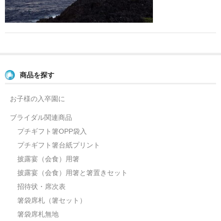
よくあるご質問
お問い合せ
ブログ
商品を探す
お子様の入卒園に
ブライダル関連商品
プチギフト箸OPP袋入
プチギフト箸台紙プリント
披露宴（会食）用箸
披露宴（会食）用箸と箸置きセット
招待状・席次表
箸袋席札（箸セット）
箸袋席札無地