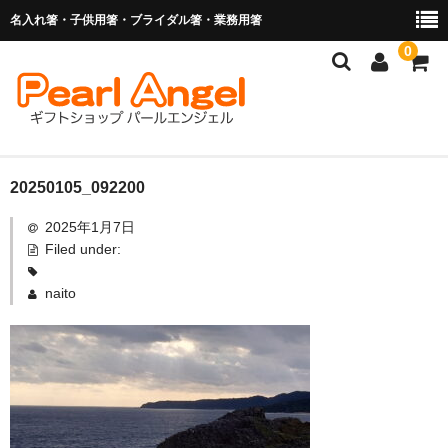
名入れ箸・子供用箸・ブライダル箸・業務用箸
0
商品を探す
20250105_092200
2025年1月7日
お子様の入卒園に
Filed under:
名入れ箸
naito
ブライダル関連商品
業務用箸（食洗機対応）
マイ箸・箸袋
ご利用ガイド