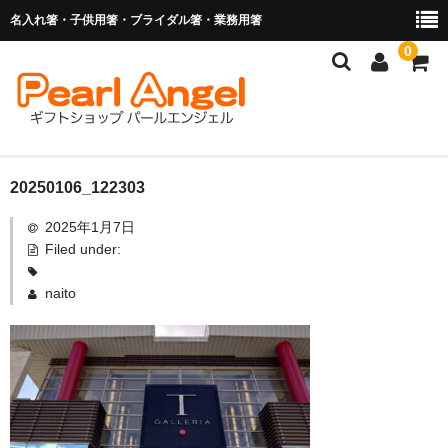
名入れ箸・子供用箸・ブライダル箸・業務用箸
0
商品を探す
20250106_122303
2025年1月7日
お子様の入卒園に
Filed under:
名入れ箸
naito
ブライダル関連商品
業務用箸（食洗機対応）
マイ箸・箸袋
ご利用ガイド