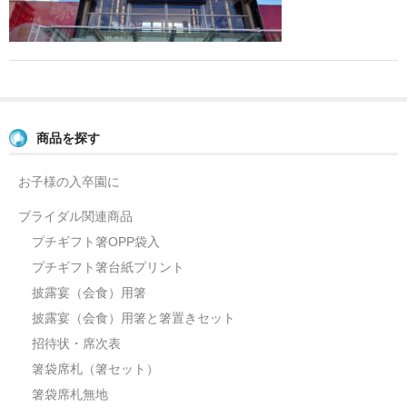
よくあるご質問
お問い合せ
ブログ
商品を探す
お子様の入卒園に
ブライダル関連商品
プチギフト箸OPP袋入
プチギフト箸台紙プリント
披露宴（会食）用箸
披露宴（会食）用箸と箸置きセット
招待状・席次表
箸袋席札（箸セット）
箸袋席札無地