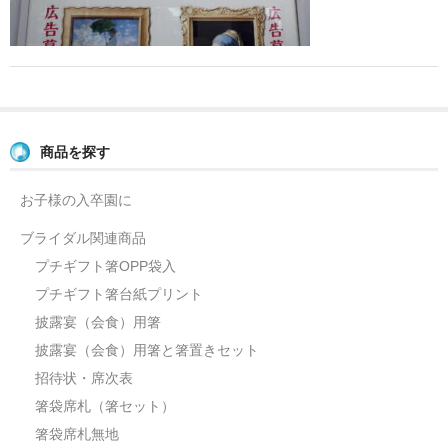
よくあるご質問
お問い合せ
ブログ
商品を探す
お子様の入卒園に
ブライダル関連商品
プチギフト箸OPP袋入
プチギフト箸台紙プリント
披露宴（会食）用箸
披露宴（会食）用箸と箸置きセット
招待状・席次表
箸袋席札（箸セット）
箸袋席札無地