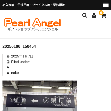
名入れ箸・子供用箸・ブライダル箸・業務用箸
0
商品を探す
20250106_150454
2025年1月7日
お子様の入卒園に
Filed under:
名入れ箸
naito
ブライダル関連商品
業務用箸（食洗機対応）
マイ箸・箸袋
ご利用ガイド