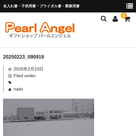
名入れ箸・子供用箸・ブライダル箸・業務用箸
0
商品を探す
20250223_090919
2025年2月23日
お子様の入卒園に
Filed under:
名入れ箸
naito
ブライダル関連商品
業務用箸（食洗機対応）
マイ箸・箸袋
ご利用ガイド