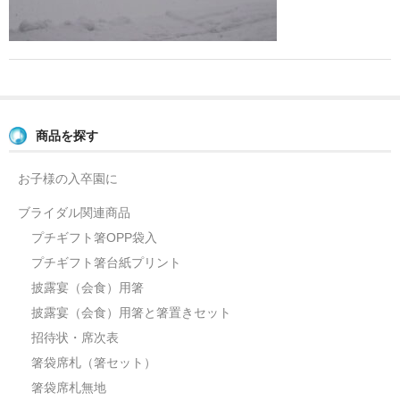
よくあるご質問
お問い合せ
ブログ
商品を探す
お子様の入卒園に
ブライダル関連商品
プチギフト箸OPP袋入
プチギフト箸台紙プリント
披露宴（会食）用箸
披露宴（会食）用箸と箸置きセット
招待状・席次表
箸袋席札（箸セット）
箸袋席札無地