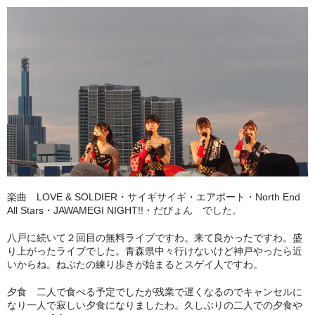
楽曲 LOVE & SOLDIER・サイギサイギ・エアポート・North End
All Stars・JAWAMEGI NIGHT!!・だびょん でした。
八戸に続いて２回目の無料ライブですわ。来て良かったですわ。盛
り上がったライブでした。青森県中々行けないけど神戸やったら近
いからね。ねぷたの練り歩きが始まるとスゲイ人ですわ。
夕食 二人で食べる予定でしたが残業で遅くなるのでキャンセルに
なり一人で寂しい夕食になりましたわ。久しぶりの二人での夕食や