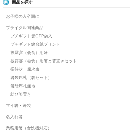
商品を探す
お子様の入卒園に
ブライダル関連商品
プチギフト箸OPP袋入
プチギフト箸台紙プリント
披露宴（会食）用箸
披露宴（会食）用箸と箸置きセット
招待状・席次表
箸袋席札（箸セット）
箸袋席札無地
結び箸置き
マイ箸・箸袋
名入れ箸
業務用箸（食洗機対応）