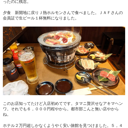
ったのに残念。
夕食 新開地に戻りＪ熱ホルモンさんで食べました。ＪＡＦさんの
会員証で生ビール１杯無料になりました。
このお店知ってたけど入店初めてです。タマニ贅沢せなアキマヘン
ワ。それでも６，０００円程やから。都市部こんと無い店やから
ね。
ホテル２万円超しかなくようやく安い旅館を見つけました。５，４