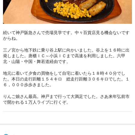
続いて神戸阪急さんで売場見学です。中々百貨店見る機会ないです
からね。
三ノ宮から地下鉄に乗り谷上駅に向かいました。谷上を１６時に出
発しました。唐櫃ＩＣ～小浜ＩＣまで高速を利用しました。六甲
北・山陽・中国・舞若道経由です。
地元に着いて夕食の買物をして自宅に着いたら１８時４０分でし
た。本日の走行距離１５４キロ 総走行距離３０６キロでした。１
６，０００歩歩きました。
りんご娘さん最高。神戸まで行って大満足でした。さあ来年弘前市
で開かれる１万人ライブに行くぞ。