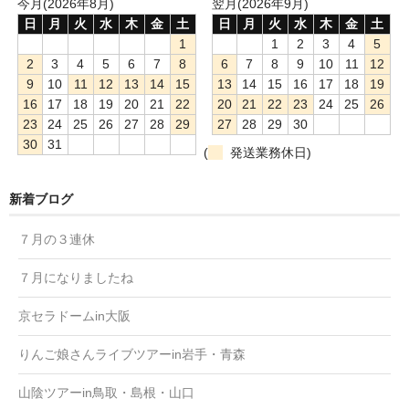
今月(2026年8月)
翌月(2026年9月)
日
月
火
水
木
金
土
日
月
火
水
木
金
土
1
1
2
3
4
5
2
3
4
5
6
7
8
6
7
8
9
10
11
12
9
10
11
12
13
14
15
13
14
15
16
17
18
19
16
17
18
19
20
21
22
20
21
22
23
24
25
26
23
24
25
26
27
28
29
27
28
29
30
30
31
(
発送業務休日)
新着ブログ
７月の３連休
７月になりましたね
京セラドームin大阪
りんご娘さんライブツアーin岩手・青森
山陰ツアーin鳥取・島根・山口