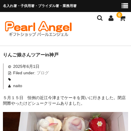
名入れ箸・子供用箸・ブライダル箸・業務用箸
0
商品を探す
りんご娘さんツアーin神戸
2025年6月1日
お子様の入卒園に
Filed under:
ブログ
名入れ箸
naito
ブライダル関連商品
５月１５日 恒例の近江今津までケーキを買いに行きました。閉店
間際やったけどシュークリームありました。
業務用箸（食洗機対応）
マイ箸・箸袋
ご利用ガイド