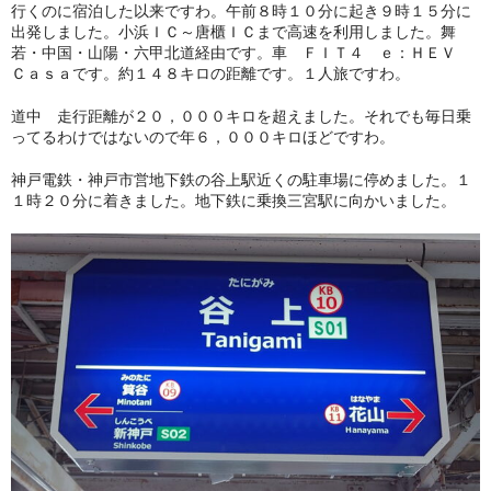
行くのに宿泊した以来ですわ。午前８時１０分に起き９時１５分に
出発しました。小浜ＩＣ～唐櫃ＩＣまで高速を利用しました。舞
若・中国・山陽・六甲北道経由です。車 ＦＩＴ４ ｅ：ＨＥＶ
Ｃａｓａです。約１４８キロの距離です。１人旅ですわ。
道中 走行距離が２０，０００キロを超えました。それでも毎日乗
ってるわけではないので年６，０００キロほどですわ。
神戸電鉄・神戸市営地下鉄の谷上駅近くの駐車場に停めました。１
１時２０分に着きました。地下鉄に乗換三宮駅に向かいました。