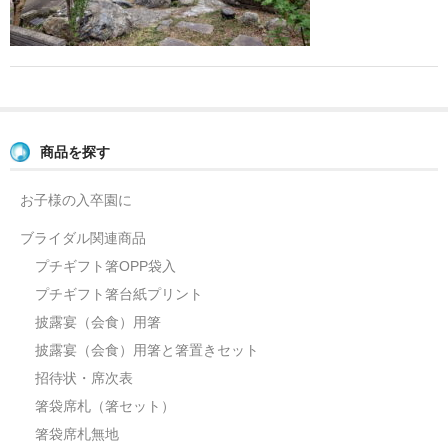
よくあるご質問
お問い合せ
ブログ
商品を探す
お子様の入卒園に
ブライダル関連商品
プチギフト箸OPP袋入
プチギフト箸台紙プリント
披露宴（会食）用箸
披露宴（会食）用箸と箸置きセット
招待状・席次表
箸袋席札（箸セット）
箸袋席札無地