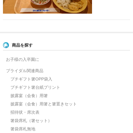
よくあるご質問
お問い合せ
ブログ
商品を探す
お子様の入卒園に
ブライダル関連商品
プチギフト箸OPP袋入
プチギフト箸台紙プリント
披露宴（会食）用箸
披露宴（会食）用箸と箸置きセット
招待状・席次表
箸袋席札（箸セット）
箸袋席札無地