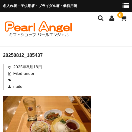
名入れ箸・子供用箸・ブライダル箸・業務用箸
0
商品を探す
20250812_185437
2025年8月18日
お子様の入卒園に
Filed under:
名入れ箸
naito
ブライダル関連商品
業務用箸（食洗機対応）
マイ箸・箸袋
ご利用ガイド