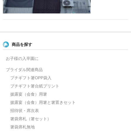
よくあるご質問
お問い合せ
ブログ
商品を探す
お子様の入卒園に
ブライダル関連商品
プチギフト箸OPP袋入
プチギフト箸台紙プリント
披露宴（会食）用箸
披露宴（会食）用箸と箸置きセット
招待状・席次表
箸袋席札（箸セット）
箸袋席札無地