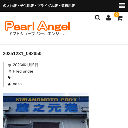
名入れ箸・子供用箸・ブライダル箸・業務用箸
0
商品を探す
20251231_082050
2026年1月5日
お子様の入卒園に
Filed under:
名入れ箸
naito
ブライダル関連商品
業務用箸（食洗機対応）
マイ箸・箸袋
ご利用ガイド