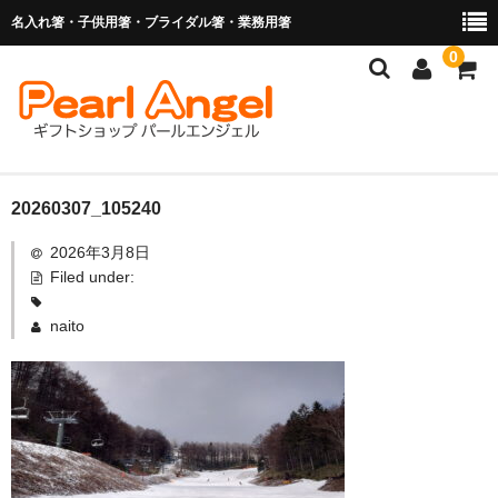
名入れ箸・子供用箸・ブライダル箸・業務用箸
0
商品を探す
20260307_105240
2026年3月8日
お子様の入卒園に
Filed under:
名入れ箸
naito
ブライダル関連商品
業務用箸（食洗機対応）
マイ箸・箸袋
ご利用ガイド