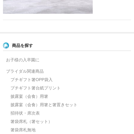
よくあるご質問
お問い合せ
ブログ
商品を探す
お子様の入卒園に
ブライダル関連商品
プチギフト箸OPP袋入
プチギフト箸台紙プリント
披露宴（会食）用箸
披露宴（会食）用箸と箸置きセット
招待状・席次表
箸袋席札（箸セット）
箸袋席札無地