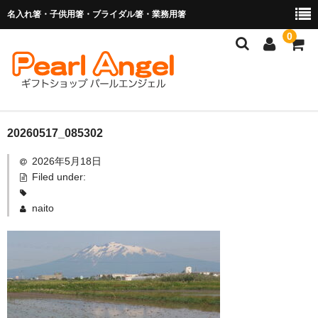
名入れ箸・子供用箸・ブライダル箸・業務用箸
0
商品を探す
20260517_085302
2026年5月18日
お子様の入卒園に
Filed under:
名入れ箸
naito
ブライダル関連商品
業務用箸（食洗機対応）
マイ箸・箸袋
ご利用ガイド