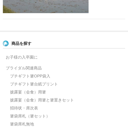
よくあるご質問
お問い合せ
ブログ
商品を探す
お子様の入卒園に
ブライダル関連商品
プチギフト箸OPP袋入
プチギフト箸台紙プリント
披露宴（会食）用箸
披露宴（会食）用箸と箸置きセット
招待状・席次表
箸袋席札（箸セット）
箸袋席札無地